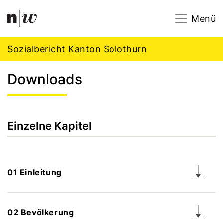
Navigation
Footer
Zum Inhalt springen.
Menü
Sozialbericht Kanton Solothurn
Downloads
Einzelne Kapitel
01 Einleitung
02 Bevölkerung