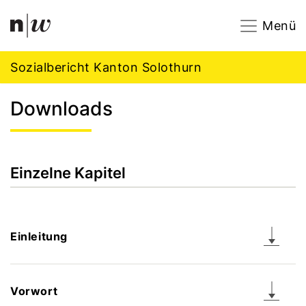
Navigation
Footer
Zum Inhalt springen.
Menü
Sozialbericht Kanton Solothurn
Downloads
Einzelne Kapitel
Einleitung
Vorwort